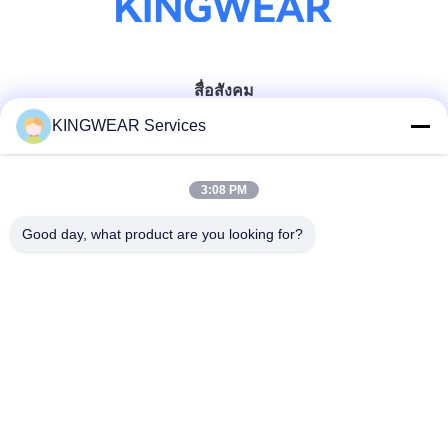
สื่อสังคม
KINGWEAR Services
ติดต่อเร็ว
3:08 PM
โทรศัพท์
Good day, what product are you looking for?
86-0755-2357-6886
อีเมล
services@king-world.cn
ที่อยู่
ชั้น 41 อาคาร A ศูนย์นวัตกรรมดิจิตอลลอนฮัว ถนนมินตาน
328 สถานีรถไฟฟ้าเชียงใหม่ภาคเหนือ ซอยมินจี เขตลอนฮัว
เชียงใหม่