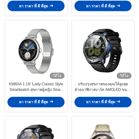
การจัดอันดับกันน้ําและการเก็บสื่อ
ติดตามสุขภาพและการนอนหลับ
หา ราคา ที่ ดี ที่สุด
หา ราคา ที่ ดี ที่สุด
ของผู้หญิง
วิดีโอ
วิดีโอ
KW60A 1.19' 'Lady Classic Style
ปรับปรุงสุขภาพของคุณให้สูงสุด
Smartwatch สุขภาพผู้หญิง Smart
ด้วยนาฬิกาสมาร์ท AMOLED ขนาด
Watch IP68 กันน้ํา GPS กีฬา Lady
1.43 นิ้ว KW300 ✅ ติดตาม
Smartwatch
ออกซิเจนในเลือด, อัตราการเต้นของ
หา ราคา ที่ ดี ที่สุด
หา ราคา ที่ ดี ที่สุด
หัวใจและความเครียด, ติดตามการ
นอนหลับ, โบลูธูท