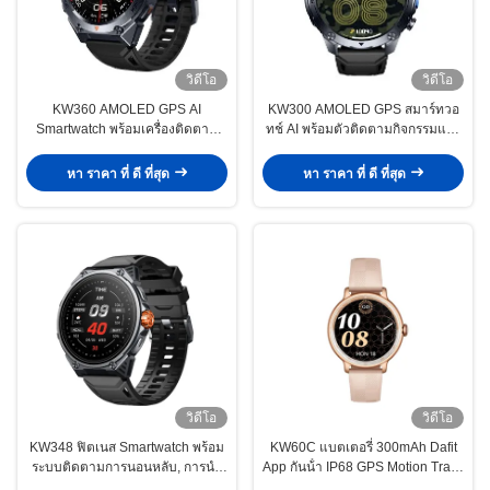
วิดีโอ
วิดีโอ
KW360 AMOLED GPS AI
KW300 AMOLED GPS สมาร์ทวอ
Smartwatch พร้อมเครื่องติดตาม
ทช์ AI พร้อมตัวติดตามกิจกรรมและ
การนอนในเวลาจริง AI 5ATM กันน้ํา
การนอนหลับแบบเรียลไทม์ AI Q A
กันน้ำ 5ATM
หา ราคา ที่ ดี ที่สุด
หา ราคา ที่ ดี ที่สุด
วิดีโอ
วิดีโอ
KW348 ฟิตเนส Smartwatch พร้อม
KW60C แบตเตอรี่ 300mAh Dafit
ระบบติดตามการนอนหลับ, การนํา
App กันน้ํา IP68 GPS Motion Track
ทางและคุณสมบัติที่ใช้ AI 5ATM
จอกลม นาฬิกาสมาร์ทสําหรับการ