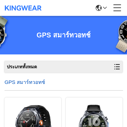
GPS สมาร์ทวอทช์
ประเภททั้งหมด
GPS สมาร์ทวอทช์