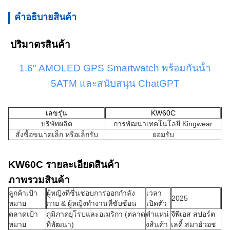
คําอธิบายสินค้า
ปริมาตรสินค้า
1.6" AMOLED GPS Smartwatch พร้อมกันน้ํา
5ATM และสนับสนุน ChatGPT
เลขรุ่น
KW60C
บริษัทผลิต
การพัฒนาเทคโนโลยี Kingwear
สั่งซื้อขนาดเล็ก หรือเล็กรับ
ยอมรับ
KW60C รายละเอียดสินค้า
ภาพรวมสินค้า
ลูกค้าเป้า
ผู้หญิงที่ชื่นชอบการออกกําลัง
เวลา
2025
หมาย
กาย & ผู้หญิงทํางานที่ซับซ้อน
เปิดตัว
ตลาดเป้า
ภูมิภาคยุโรปและอเมริกา (ตลาด
ตําแหน่
จีพีเอส สปอร์ต
หมาย
ที่พัฒนา)
งสินค้า
เลดี้ สมาธ์วอช