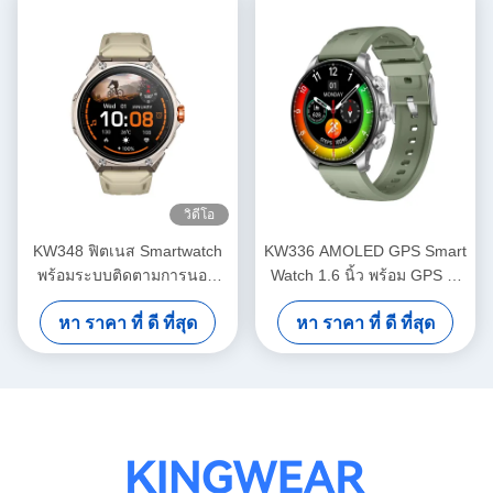
นอนหลับ, โบลูธูท
วิดีโอ
KW348 ฟิตเนส Smartwatch
KW336 AMOLED GPS Smart
พร้อมระบบติดตามการนอน
Watch 1.6 นิ้ว พร้อม GPS AI
หลับ, การนําทางและ
Voice Assistant โทรผ่าน
หา ราคา ที่ ดี ที่สุด
หา ราคา ที่ ดี ที่สุด
คุณสมบัติที่ใช้ AI 5ATM การ
บลูทูธ
จัดอันดับกันน้ําและการเก็บสื่อ