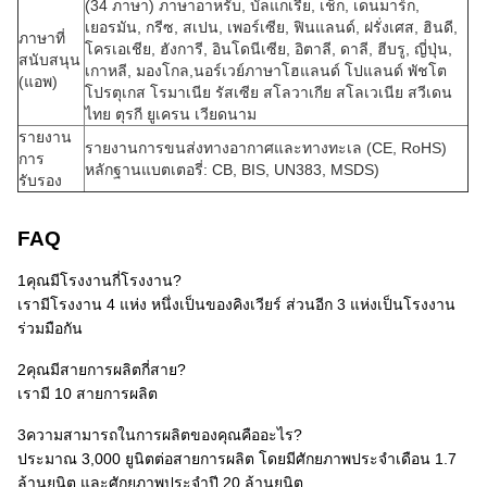
(34 ภาษา) ภาษาอาหรับ, บัลแกเรีย, เช็ก, เดนมาร์ก,
เยอรมัน, กรีซ, สเปน, เพอร์เซีย, ฟินแลนด์, ฝรั่งเศส, ฮินดี,
ภาษาที่
โครเอเชีย, ฮังการี, อินโดนีเซีย, อิตาลี, ดาลี, ฮีบรู, ญี่ปุ่น,
สนับสนุน
เกาหลี, มองโกล,นอร์เวย์ภาษาโฮแลนด์ โปแลนด์ พัชโต
(แอพ)
โปรตุเกส โรมาเนีย รัสเซีย สโลวาเกีย สโลเวเนีย สวีเดน
ไทย ตุรกี ยูเครน เวียดนาม
รายงาน
รายงานการขนส่งทางอากาศและทางทะเล (CE, RoHS)
การ
หลักฐานแบตเตอรี่: CB, BIS, UN383, MSDS)
รับรอง
FAQ
1คุณมีโรงงานกี่โรงงาน?
เรามีโรงงาน 4 แห่ง หนึ่งเป็นของคิงเวียร์ ส่วนอีก 3 แห่งเป็นโรงงาน
ร่วมมือกัน
2คุณมีสายการผลิตกี่สาย?
เรามี 10 สายการผลิต
3ความสามารถในการผลิตของคุณคืออะไร?
ประมาณ 3,000 ยูนิตต่อสายการผลิต โดยมีศักยภาพประจําเดือน 1.7
ล้านยูนิต และศักยภาพประจําปี 20 ล้านยูนิต