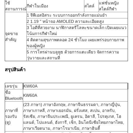
ใช้
แฟชั่นหญิง
กีฬาในเมือง
สไตล์
สถานการณ์
สไตล์กีฬา
1 จีพีเอสอิสระ ระบบการออกกําลังกายแม่นยํา
2 1.19 " หน้าจอ AMOLED ความละเอียดสูง
3 ไอดีที่สวยงาม นาฬิกาสตรีโลหะขนาดเล็ก เปิดเผยแนว
จุดขาย
โน้มการกีฬาใหม่
สําคัญ
4 ติดตามสุขภาพตลอด 24 ชั่วโมง เผยแพร่รอบกายภาพ
ของผู้หญิง
5 การโทรผ่านบลูทูธ ด้วยการแตะเดียว จัดการความ
วุ่นวายและสถานที่
สรุปสินค้า
เลขรุ่น
KW60A
ชื่อ
KW60A
Bluetooth
(23 ภาษา) ภาษาอังกฤษ, ภาษาจีนธรรมดา, ภาษาญี่ปุ่น,
ภาษาที่
ภาษาเกาหลี, ภาษาเยอรมัน, ฝรั่งเศส, สเปน, อาหรับ,
รองรับ
รัสเซีย, ภาษาจีนประเพณี, ยูเครน, อิตาลี, โปรตุเกส, โฮ
(ดู)
แลนด์, โปแลนด์, ฮังการี, เช็ก, อินโดนีเซียไทยภาษาไทย,
ภาษาเวียดนาม, ภาษาโรมาเนีย, ภาษาฮินดี้