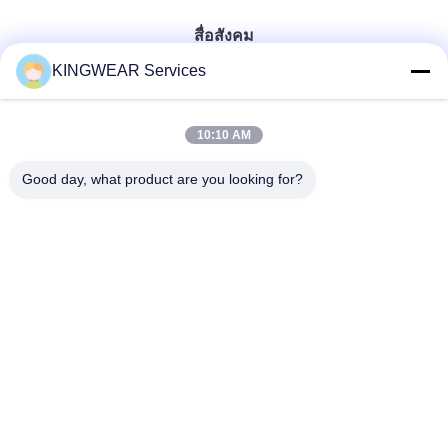
สื่อสังคม
KINGWEAR Services
ติดต่อเร็ว
10:10 AM
โทรศัพท์
Good day, what product are you looking for?
86-0755-2357-6886
อีเมล
services@king-world.cn
ที่อยู่
ชั้น 41 อาคาร A ศูนย์นวัตกรรมดิจิตอลลอนฮัว ถนนมินตาน
328 สถานีรถไฟฟ้าเชียงใหม่ภาคเหนือ ซอยมินจี เขตลอนฮัว
เชียงใหม่
นโยบายความเป็นส่วนตัว
|
แผนผังเว็บไซต์