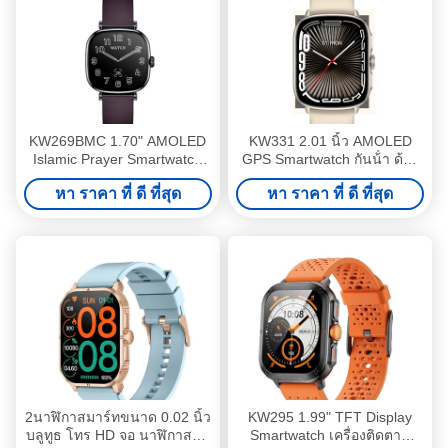
KW269BMC 1.70" AMOLED
KW331 2.01 นิ้ว AMOLED
Islamic Prayer Smartwatch
GPS Smartwatch กันน้ํา ด้วย
พร้อมสาย Bluetooth ความ
170+ รูปแบบกีฬา
หา ราคา ที่ ดี ที่สุด
หา ราคา ที่ ดี ที่สุด
ซื่อสัตย์สูง ติดตามสุขภาพทั้งวัน
2นาฬิกาสมาร์ทขนาด 0.02 นิ้ว
KW295 1.99" TFT Display
บลูทูธ โทร HD จอ นาฬิกาสมา
Smartwatch เครื่องติดตาม