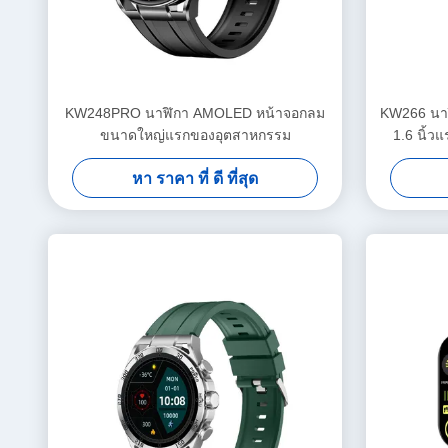
KW248PRO นาฬิกา AMOLED หน้าจอกลม
KW266 นา
ขนาดใหญ่แรกของอุตสาหกรรม
1.6 นิ้ว
หา ราคา ที่ ดี ที่สุด