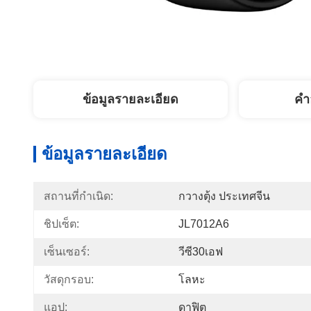
ข้อมูลรายละเอียด
คํา
ข้อมูลรายละเอียด
สถานที่กำเนิด:
กวางตุ้ง ประเทศจีน
ชิปเซ็ต:
JL7012A6
เซ็นเซอร์:
วีซี30เอฟ
วัสดุกรอบ:
โลหะ
แอป:
ดาฟิต