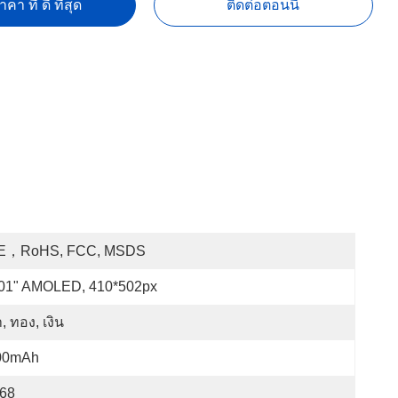
คา ที่ ดี ที่สุด
ติดต่อตอนนี้
E，RoHS, FCC, MSDS
.01" AMOLED, 410*502px
, ทอง, เงิน
00mAh
P68