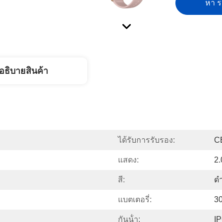
หา รา
อธิบายสินค้า
ได้รับการรับรอง:
C
แสดง:
2
สี:
ดำ
แบตเตอรี่:
3
กันน้ํา:
I