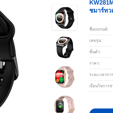
KW281M 
ชมาร์ทว
ชื่อแบรนด์:
เลขรุ่น:
ขั้นต่ำ:
ราคา:
ระยะเวลาการจ
เงื่อนไขการจ่