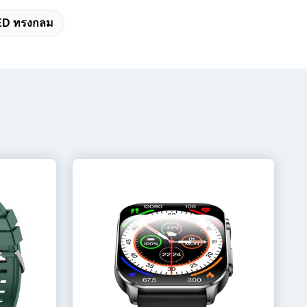
ED ทรงกลม