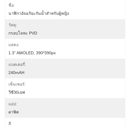
ชื่อ:
นาฬิกาอัจฉริยะกันน้ำสำหรับผู้หญิง
วัสดุ:
กรอบโลหะ PVD
แสดง:
1.3” AMOLED, 390*390px
แบตเตอรี่:
240mAH
เซ็นเซอร์:
วีซี30เอฟ
แอป:
ดาฟิต
สี: