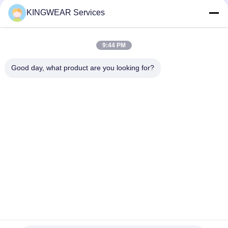
KINGWEAR Services
ติดต่อเร็ว
9:44 PM
โทรศัพท์
Good day, what product are you looking for?
86-0755-2357-6886
อีเมล
services@king-world.cn
ที่อยู่
ชั้น 41 อาคาร A ศูนย์นวัตกรรมดิจิตอลลอนฮัว ถนนมินตาน
328 สถานีรถไฟฟ้าเชียงใหม่ภาคเหนือ ซอยมินจี เขตลอนฮัว
เชียงใหม่
นโยบายความเป็นส่วนตัว
|
แผนผังเว็บไซต์
จีน คุณภาพดี สมาร์ทวอทช์ใหม่ 2025 ผู้จัดจําหน่าย.ลิขสิทธิ์ 2024-