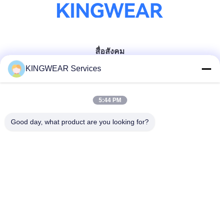
สื่อสังคม
KINGWEAR Services
ติดต่อเร็ว
5:44 PM
โทรศัพท์
Good day, what product are you looking for?
86-0755-2357-6886
อีเมล
services@king-world.cn
ที่อยู่
ชั้น 41 อาคาร A ศูนย์นวัตกรรมดิจิตอลลอนฮัว ถนนมินตาน
328 สถานีรถไฟฟ้าเชียงใหม่ภาคเหนือ ซอยมินจี เขตลอนฮัว
เชียงใหม่