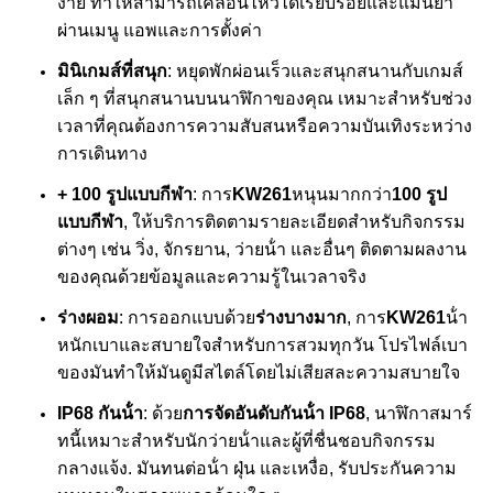
ง่าย ทําให้สามารถเคลื่อนไหวได้เรียบร้อยและแม่นยํา
ผ่านเมนู แอพและการตั้งค่า
มินิเกมส์ที่สนุก
: หยุดพักผ่อนเร็วและสนุกสนานกับเกมส์
เล็ก ๆ ที่สนุกสนานบนนาฬิกาของคุณ เหมาะสําหรับช่วง
เวลาที่คุณต้องการความสับสนหรือความบันเทิงระหว่าง
การเดินทาง
+ 100 รูปแบบกีฬา
: การ
KW261
หนุนมากกว่า
100 รูป
แบบกีฬา
, ให้บริการติดตามรายละเอียดสําหรับกิจกรรม
ต่างๆ เช่น วิ่ง, จักรยาน, ว่ายน้ํา และอื่นๆ ติดตามผลงาน
ของคุณด้วยข้อมูลและความรู้ในเวลาจริง
ร่างผอม
: การออกแบบด้วย
ร่างบางมาก
, การ
KW261
น้ํา
หนักเบาและสบายใจสําหรับการสวมทุกวัน โปรไฟล์เบา
ของมันทําให้มันดูมีสไตล์โดยไม่เสียสละความสบายใจ
IP68 กันน้ํา
: ด้วย
การจัดอันดับกันน้ํา IP68
, นาฬิกาสมาร์
ทนี้เหมาะสําหรับนักว่ายน้ําและผู้ที่ชื่นชอบกิจกรรม
กลางแจ้ง. มันทนต่อน้ํา ฝุ่น และเหงื่อ, รับประกันความ