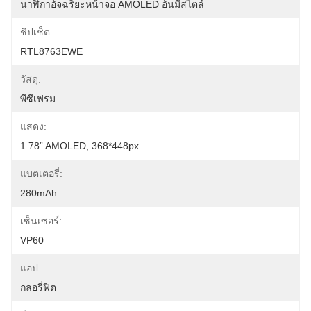
นาฬิกาอัจฉริยะหน้าจอ AMOLED อันมีสไตล์
ชิปเซ็ต:
RTL8763EWE
วัสดุ:
พีซีเฟรม
แสดง:
1.78” AMOLED, 368*448px
แบตเตอรี่:
280mAh
เซ็นเซอร์:
VP60
แอป:
กลอรี่ฟิต