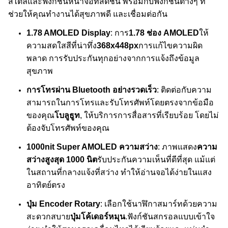
สไตล์และฟังก์ชันหน้าจอที่สดชื่น พร้อมกับฟังก์ชันต่างๆ ที่
ช่วยให้คุณทํางานได้สุขภาพดี และเชื่อมต่อกัน
1.78 AMOLED Display
: การ
1.78 ช่อง AMOLED
ให้
ความสดใสสีที่น่าทึ่ง
368x448px
การแก้ไขความผิด
พลาด การรับประกันทุกอย่างจากการแจ้งถึงข้อมูล
สุขภาพ
การโทรผ่าน Bluetooth อย่างรวดเร็ว
: ติดต่อกับความ
สามารถในการโทรและรับโทรศัพท์โดยตรงจากข้อมือ
ของคุณ
โบลูธูท
, ให้บริการการสื่อสารที่เรียบร้อย โดยไม่
ต้องจับโทรศัพท์ของคุณ
1000nit Super AMOLED ความสว่าง
: ภาพแสดง
ความ
สว่างสูงสุด 1000 นิต
รับประกันความเห็นที่ดีที่สุด แม้แต่
ในสถานที่กลางแจ้งที่สว่าง ทําให้อ่านจอได้ง่ายในแสง
อาทิตย์ตรง
ปุ่ม Encoder Rotary
: เลือกใช้นาฬิกาสมาร์ทด้วยความ
สะดวกสบาย
ปุ่มโค้เดอร์หมุน
.ฟังก์ชันสกรอลแบบเข้าใจ