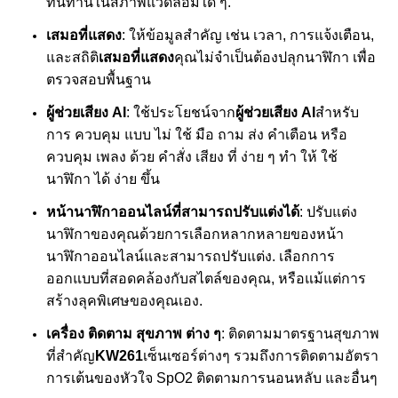
ทนทานในสภาพแวดล้อมใด ๆ.
เสมอที่แสดง
: ให้ข้อมูลสําคัญ เช่น เวลา, การแจ้งเตือน,
และสถิติ
เสมอที่แสดง
คุณไม่จําเป็นต้องปลุกนาฬิกา เพื่อ
ตรวจสอบพื้นฐาน
ผู้ช่วยเสียง AI
: ใช้ประโยชน์จาก
ผู้ช่วยเสียง AI
สําหรับ
การ ควบคุม แบบ ไม่ ใช้ มือ ถาม ส่ง คําเตือน หรือ
ควบคุม เพลง ด้วย คําสั่ง เสียง ที่ ง่าย ๆ ทํา ให้ ใช้
นาฬิกา ได้ ง่าย ขึ้น
หน้านาฬิกาออนไลน์ที่สามารถปรับแต่งได้
: ปรับแต่ง
นาฬิกาของคุณด้วยการเลือกหลากหลายของหน้า
นาฬิกาออนไลน์และสามารถปรับแต่ง. เลือกการ
ออกแบบที่สอดคล้องกับสไตล์ของคุณ, หรือแม้แต่การ
สร้างลุคพิเศษของคุณเอง.
เครื่อง ติดตาม สุขภาพ ต่าง ๆ
: ติดตามมาตรฐานสุขภาพ
ที่สําคัญ
KW261
เซ็นเซอร์ต่างๆ รวมถึงการติดตามอัตรา
การเต้นของหัวใจ SpO2 ติดตามการนอนหลับ และอื่นๆ