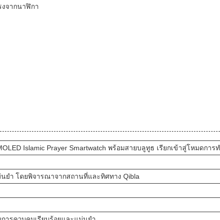
ตรงจากนาฬิกา
LED Islamic Prayer Smartwatch พร้อมสายบลูทูธ เรียกเข้าสู่โหมดการ
่นยํา โดยพิจารณาจากสถานที่และทิศทาง Qibla
ับการควบคุมเรียบร้อยและแม่นยํา