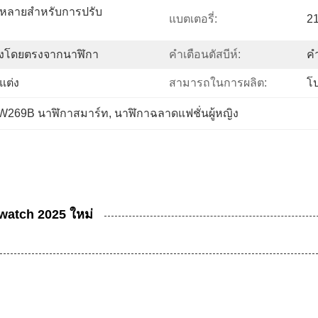
ากหลายสำหรับการปรับ
แบตเตอรี่:
2
สูงโดยตรงจากนาฬิกา
คำเตือนตัสบีห์:
คำ
แต่ง
สามารถในการผลิต:
โป
W269B นาฬิกาสมาร์ท
, 
นาฬิกาฉลาดแฟชั่นผู้หญิง
watch 2025 ใหม่