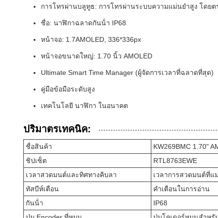
การโทรผ่านบลูทูธ: การโทรผ่านระบบความแม่นยําสูง โดย
ชื่อ: นาฬิกาฉลาดกันน้ํา IP68
หน้าจอ: 1.7AMOLED, 336*336px
หน้าจอขนาดใหญ่: 1.70 นิ้ว AMOLED
Ultimate Smart Time Manager (ผู้จัดการเวลาที่ฉลาดที่สุด)
คู่มือข้อมือระดับสูง
เทคโนโลยี นาฬิกา ในอนาคต
ปริมาตรเทคนิค:
ชื่อสินค้า
KW269BMC 1.70" AMO
ชิปเซ็ต
RTL8763EWE
เวลาสวดมนต์และทิศทางคิบลา
เวลาการสวดมนต์ที่แม
ทัสบีห์เตือน
คําเตือนในการอ่าน
กันน้ํา
IP68
ปุ่ม Encoder ที่หมุน
ปุ่มโคเดอร์หมุนสําหร