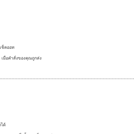
นเช็คออท
ื่อคําสั่งของคุณถูกส่ง
งได้