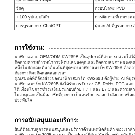
วัสดุ
กรอบโลหะ PVD
+ 100 รูปแบบกีฬา
การติดตามที่เหมาะสม
การบูรณาการ ChatGPT
ผู้ช่วย AI ที่บูรณาก
การใช้งาน:
นาฬิกาฉลาด OEM/ODM KW269B เป็นอุปกรณ์ที่สามารถสวมใส่ได้อย่างปฏ
ติดตามความก้าวหน้าการฟิตเนสของคุณและติดตามสุขภาพของคุ
หนึ่งในลักษณะที่น่าตื่นเต้นที่สุดของนาฬิกาสมาร์ท KW269B คือความ
ต้องการที่จะติดต่อตลอดเวลา
คุณสมบัติที่ดีอีกอย่างของนาฬิกาสมาร์ท KW269B คือผู้ช่วย AI ที
นาฬิกาสมาร์ท KW269B ยังได้รับการรับรอง CE, RoHs, FCC และ M
ได้.เงื่อนไขการชําระเงินประกอบด้วย T / T และ L / C และความส
ไม่ว่าคุณจะเป็นมืออาชีพที่ยุ่งยาก เป็นคนรักการออกกําลังกาย หรือ
ประทับใจ
การสนับสนุนและบริการ:
ยินดีต้อนรับสู่การสนับสนุนและบริการด้านเทคนิคสินค้า ของเราสํ
นาฬิกาสมาร์ท 2025 ของเราเป็นอุปกรณ์ที่ทันสมัย ที่มาพร้อมกับฟัง