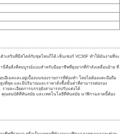
สริมที่มีสไตล์กับชุดไหนก็ได้.เซ็นเซอร์ VC30F ทําให้มันง่ายที่จะ
งที่สมบูรณ์แบบสําหรับมืออาชีพที่ยุ่งยากที่กําลังเคลื่อนย้าย ที่
บอีเมลและอยู่เบื้องบนของรายการที่ต้องทํา โดยไม่ต้องแตะมือถือ
สุด.และมีปริมาณและราคาสั่งซื้อขั้นต่ําที่สามารถต่อรอง
. รายละเอียดการบรรจุยังสามารถปรับแต่งได้
 คุณสมบัติที่ทันสมัย และเทคโนโลยีที่ทันสมัย นาฬิกาฉลาดนี้ต้อง
นอาชีพที่ยุ่งยาก หรือเป็นบุคคลที่ทํางานนาฬิกาฉลาดของเราจะช่วย