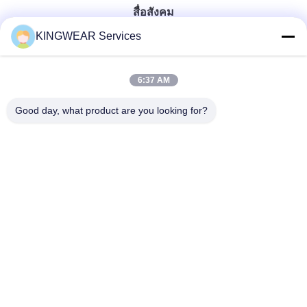
สื่อสังคม
KINGWEAR Services
ติดต่อเร็ว
6:37 AM
โทรศัพท์
Good day, what product are you looking for?
86-0755-2357-6886
อีเมล
services@king-world.cn
ที่อยู่
ชั้น 41 อาคาร A ศูนย์นวัตกรรมดิจิตอลลอนฮัว ถนนมินตาน
328 สถานีรถไฟฟ้าเชียงใหม่ภาคเหนือ ซอยมินจี เขตลอนฮัว
เชียงใหม่
นโยบายความเป็นส่วนตัว
|
แผนผังเว็บไซต์