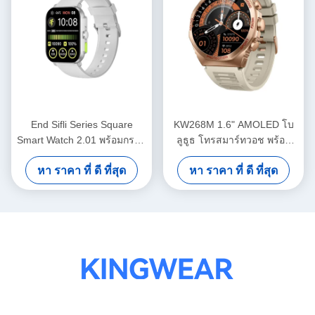
End Sifli Series Square
KW268M 1.6" AMOLED โบ
Smart Watch 2.01 พร้อมกรอบ
ลูธูธ โทรสมาร์ทวอช พร้อม
โลหะ PVD และแบตเตอรี่
จอกลมขนาดใหญ่
หา ราคา ที่ ดี ที่สุด
หา ราคา ที่ ดี ที่สุด
300mAh