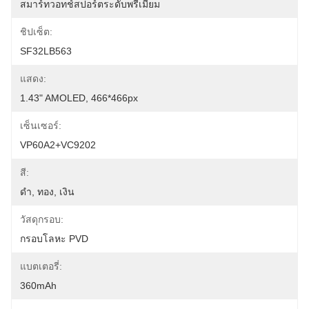
สมาร์ทวอทช์สปอร์ตระดับพรีเมียม
ชิปเซ็ต:
SF32LB563
แสดง:
1.43" AMOLED, 466*466px
เซ็นเซอร์:
VP60A2+VC9202
สี:
ดำ, ทอง, เงิน
วัสดุกรอบ:
กรอบโลหะ PVD
แบตเตอรี่:
360mAh